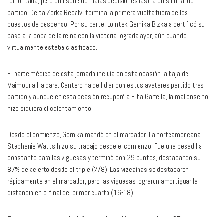
remontada, pero una serie de malas decisiones lastraron su final de
partido. Celta Zorka Recalvi termina la primera vuelta fuera de los
puestos de descenso. Por su parte, Lointek Gernika Bizkaia certificó su
pase a la copa de la reina con la victoria lograda ayer, aún cuando
virtualmente estaba clasificado.
El parte médico de esta jornada incluía en esta ocasión la baja de
Maimouna Haidara. Cantero ha de lidiar con estos avatares partido tras
partido y aunque en esta ocasión recuperó a Elba Garfella, la maliense no
hizo siquiera el calentamiento.
Desde el comienzo, Gernika mandó en el marcador. La norteamericana
Stephanie Watts hizo su trabajo desde el comienzo. Fue una pesadilla
constante para las viguesas y terminó con 29 puntos, destacando su
87% de acierto desde el triple (7/8). Las vizcaínas se destacaron
rápidamente en el marcador, pero las viguesas lograron amortiguar la
distancia en el final del primer cuarto (16-18).