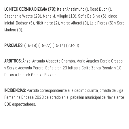
LOINTEK GERNIKA BIZKAIA (79):
Itziar Ariztimuño (), Rosó Buch (),
Stephanie Watts (29), Marie M. Milapie (13), Sofia Da Silva (6) -cinco
inicial- Dodson (5), Nikitinaite (2), Marta Alberdi (0), Laia Flores (6) y Sara
Madera (0).
PARCIALES:
(16-18) (18-27) (15-14) (20-20)
ARBITROS:
Ángel Antonio Albacete Chamón, María Ángeles García Crespo
y Sergio Acevedo Perera. Señalaron 20 faltas a Celta Zorka Recalvi y 18
faltas a Lointek Gernika Bizkaia.
INCIDENCIAS:
Partido correspondiente a la décimo quinta jornada de Liga
Femenina Endesa 2023 celebrado en el pabellón municipal de Navia ante
800 espectadores.