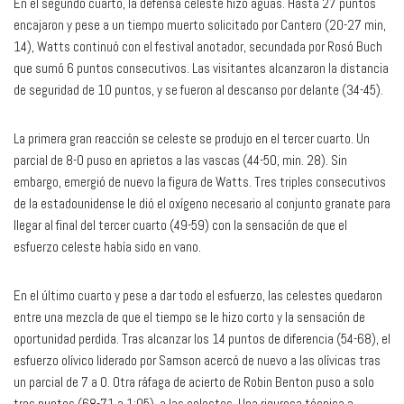
En el segundo cuarto, la defensa celeste hizo aguas. Hasta 27 puntos
encajaron y pese a un tiempo muerto solicitado por Cantero (20-27 min,
14), Watts continuó con el festival anotador, secundada por Rosó Buch
que sumó 6 puntos consecutivos. Las visitantes alcanzaron la distancia
de seguridad de 10 puntos, y se fueron al descanso por delante (34-45).
La primera gran reacción se celeste se produjo en el tercer cuarto. Un
parcial de 8-0 puso en aprietos a las vascas (44-50, min. 28). Sin
embargo, emergió de nuevo la figura de Watts. Tres triples consecutivos
de la estadounidense le dió el oxígeno necesario al conjunto granate para
llegar al final del tercer cuarto (49-59) con la sensación de que el
esfuerzo celeste había sido en vano.
En el último cuarto y pese a dar todo el esfuerzo, las celestes quedaron
entre una mezcla de que el tiempo se le hizo corto y la sensación de
oportunidad perdida. Tras alcanzar los 14 puntos de diferencia (54-68), el
esfuerzo olívico liderado por Samson acercó de nuevo a las olívicas tras
un parcial de 7 a 0. Otra ráfaga de acierto de Robin Benton puso a solo
tres puntos (68-71 a 1:05), a las celestes. Una rigurosa técnica a