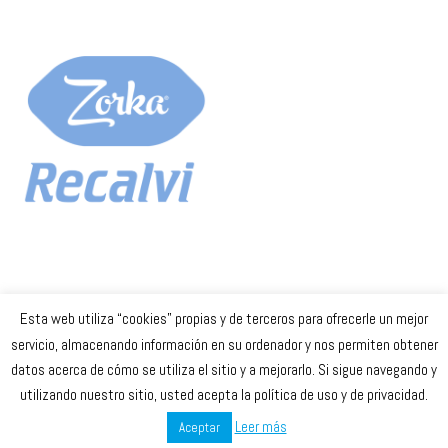
Esta web utiliza “cookies” propias y de terceros para ofrecerle un mejor
Celta Baloncesto Femenino. 2023
servicio, almacenando información en su ordenador y nos permiten obtener
datos acerca de cómo se utiliza el sitio y a mejorarlo. Si sigue navegando y
secretaria
@celtabaloncesto.com
utilizando nuestro sitio, usted acepta la política de uso y de privacidad.
Leer más
Aceptar