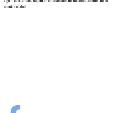
Vigo el
cuarto título copero en la trayectoria del baloncesto femenino en
nuestra ciudad
.