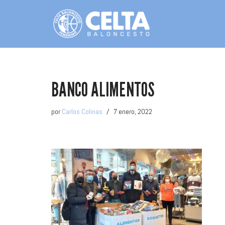
Saltar
al
contenido
BANCO ALIMENTOS
por
Carlos Colinas
7 enero, 2022