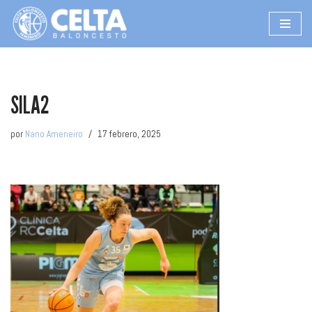
Saltar
al
contenido
SILA2
por
Nano Ameneiro
17 febrero, 2025