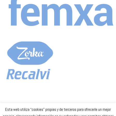
Esta web utiliza “cookies” propias y de terceros para ofrecerle un mejor
Celta Baloncesto Femenino. 2023