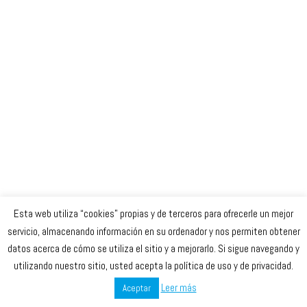
Esta web utiliza “cookies” propias y de terceros para ofrecerle un mejor
Celta Baloncesto Femenino. 2023
servicio, almacenando información en su ordenador y nos permiten obtener
datos acerca de cómo se utiliza el sitio y a mejorarlo. Si sigue navegando y
secretaria
@celtabaloncesto.com
utilizando nuestro sitio, usted acepta la política de uso y de privacidad.
Leer más
Aceptar