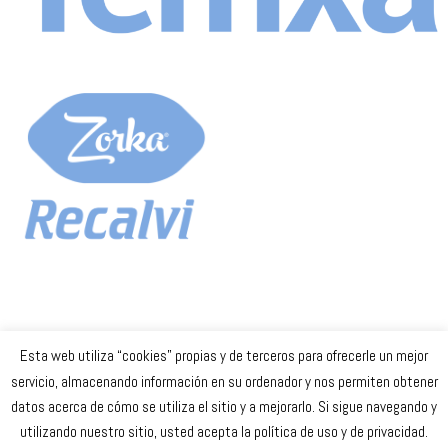
Esta web utiliza “cookies” propias y de terceros para ofrecerle un mejor
Celta Baloncesto Femenino. 2023
servicio, almacenando información en su ordenador y nos permiten obtener
datos acerca de cómo se utiliza el sitio y a mejorarlo. Si sigue navegando y
secretaria
@celtabaloncesto.com
utilizando nuestro sitio, usted acepta la política de uso y de privacidad.