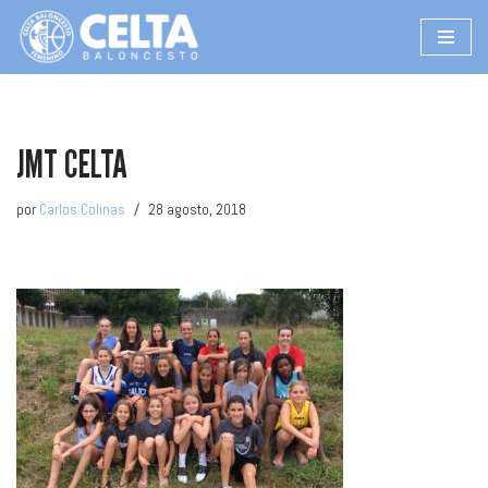
Saltar
al
contenido
JMT CELTA
por
Carlos Colinas
28 agosto, 2018