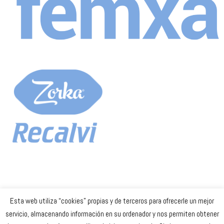
Esta web utiliza “cookies” propias y de terceros para ofrecerle un mejor
Celta Baloncesto Femenino. 2023
servicio, almacenando información en su ordenador y nos permiten obtener