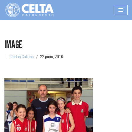
Saltar
al
contenido
IMAGE
por
Carlos Colinas
22 junio, 2016