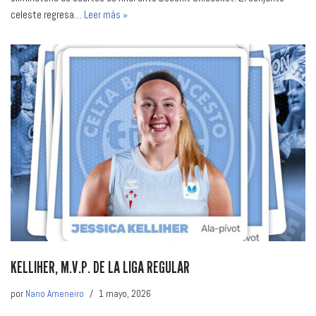
celeste regresa…
Leer más »
KELLIHER, M.V.P. DE LA LIGA REGULAR
por
Nano Ameneiro
1 mayo, 2026