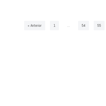
« Anterior
1
…
54
55