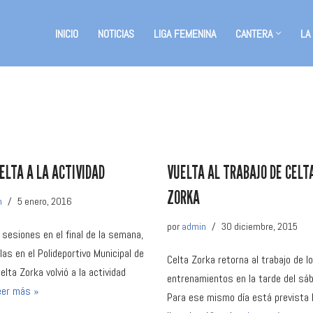
INICIO
NOTICIAS
LIGA FEMENINA
CANTERA
LA
UELTA A LA ACTIVIDAD
VUELTA AL TRABAJO DE CELT
ZORKA
n
5 enero, 2016
por
admin
30 diciembre, 2015
 sesiones en el final de la semana,
las en el Polideportivo Municipal de
Celta Zorka retorna al trabajo de l
elta Zorka volvió a la actividad
entrenamientos en la tarde del sá
eer más »
Para ese mismo día está prevista 