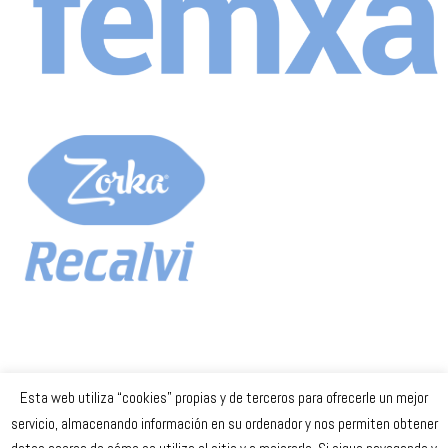
Esta web utiliza “cookies” propias y de terceros para ofrecerle un mejor
Celta Baloncesto Femenino. 2023
servicio, almacenando información en su ordenador y nos permiten obtener