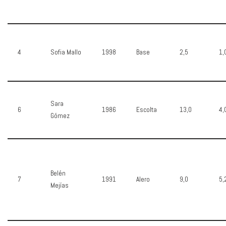
4
Sofia Mallo
1998
Base
2,5
1,
Sara
6
1986
Escolta
13,0
4,
Gómez
Belén
7
1991
Alero
9,0
5,
Mejías