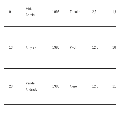
Miriam
9
1996
Escolta
2,5
1,
García
13
Amy Syll
1993
Pívot
12,0
10
Vandell
20
1993
Alero
12,5
11
Andrade