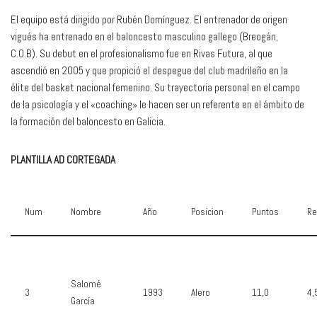
El equipo está dirigido por Rubén Domínguez. El entrenador de origen
vigués ha entrenado en el baloncesto masculino gallego (Breogán,
C.O.B). Su debut en el profesionalismo fue en Rivas Futura, al que
ascendió en 2005 y que propició el despegue del club madrileño en la
élite del basket nacional femenino. Su trayectoria personal en el campo
de la psicología y el «coaching» le hacen ser un referente en el ámbito de
la formación del baloncesto en Galicia.
PLANTILLA AD CORTEGADA
Num
Nombre
Año
Posicion
Puntos
Re
Salomé
3
1993
Alero
11,0
4,
García