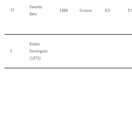
Davorka
77
1988
Croacia
8,0
5,
Balic
Rubén
E
Domínguez
(1973)