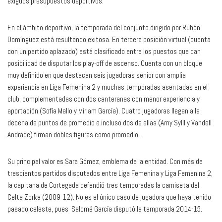
exiguos presupuestos deportivos.
En el ámbito deportivo, la temporada del conjunto dirigido por Rubén
Domínguez está resultando exitosa. En tercera posición virtual (cuenta
con un partido aplazado) está clasificado entre los puestos que dan
posibilidad de disputar los play-off de ascenso. Cuenta con un bloque
muy definido en que destacan seis jugadoras senior con amplia
experiencia en Liga Femenina 2 y muchas temporadas asentadas en el
club, complementadas con dos canteranas con menor experiencia y
aportación (Sofía Mallo y Miriam García). Cuatro jugadoras llegan a la
decena de puntos de promedio e incluso dos de ellas (Amy Sylll y Vandell
Andrade) firman dobles figuras como promedio.
Su principal valor es Sara Gómez, emblema de la entidad. Con más de
trescientos partidos disputados entre Liga Femenina y Liga Femenina 2,
la capitana de Cortegada defendió tres temporadas la camiseta del
Celta Zorka (2009-12). No es el único caso de jugadora que haya tenido
pasado celeste, pues Salomé García disputó la temporada 2014-15.