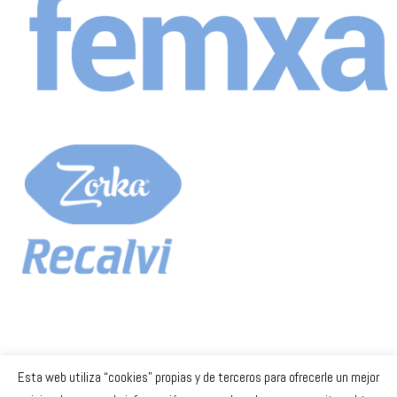
Esta web utiliza “cookies” propias y de terceros para ofrecerle un mejor
Celta Baloncesto Femenino. 2023