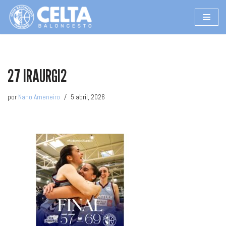
Saltar
al
contenido
27 IRAURGI2
por
Nano Ameneiro
5 abril, 2026