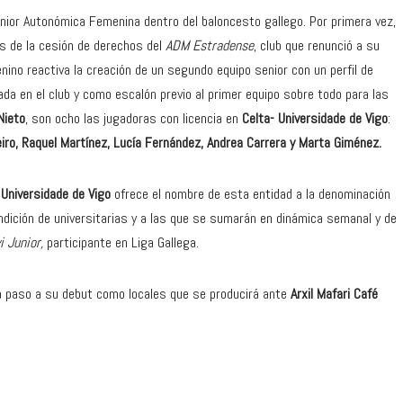
ior Autonómica Femenina dentro del baloncesto gallego. Por primera vez,
és de la cesión de derechos del
ADM Estradense
, club que renunció a su
enino reactiva la creación de un segundo equipo senior con un perfil de
ada en el club y como escalón previo al primer equipo sobre todo para las
Nieto
, son ocho las jugadoras con licencia en
Celta- Universidade de Vigo
:
eiro, Raquel Martínez, Lucía Fernández, Andrea Carrera y Marta Giménez.
a
Universidade de Vigo
ofrece el nombre de esta entidad a la denominación
ndición de universitarias y a las que se sumarán en dinámica semanal y de
i Junior,
participante en Liga Gallega.
ará paso a su debut como locales que se producirá ante
Arxil Mafari Café