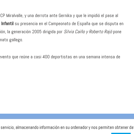
P Miralvalle, y una derrota ante Gernika y que le impidió el pase al
Infantil
su presencia en el Campeonato de España que se disputa en
ón, la generación 2005 dirigida por
Silvia Caiño y Roberto Rajó
pone
nato gallego.
n evento que reúne a casi 400 deportistas en una semana intensa de
r servicio, almacenando información en su ordenador y nos permiten obtener dato