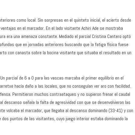
riores como local. Sin sorpresas en el quinteto inicial, el acierto desde
s ventajas en el marcador. En el lado visitante Achiri Ade se mostraba
ura era una amenaza constante. Mediado el parcial Cristina Cantero optó
ofundas que en jornadas anteriores buscando que la fatiga física fuese
cuarto con canasta sobre la bocina visitante que situaba el resultado en un
n parcial de 6 a 0 para las vascas marcaba el primer equilibrio en el
arretxe hacía daño a las locales, que no conseguían ver aro con facilidad.
fensa. Permitieron muchos contraataques y no supieron frenar el caudal
 al descanso señala la falta de agresividad con que se desenvolvieron las
ante volcaba el marcador, que llegaba al descanso dominando (33-41) y con
e dos puntos de las visitantes, cuyo juego interior estaba dominando la