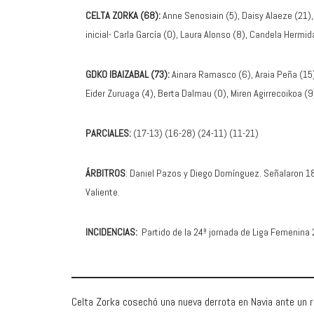
CELTA ZORKA (68):
Anne Senosiain (5), Daisy Alaeze (21),
inicial- Carla García (0), Laura Alonso (8), Candela Hermid
GDKO IBAIZABAL (73):
Ainara Ramasco (6), Araia Peña (15), 
Eider Zuruaga (4), Berta Dalmau (0), Miren Agirrecoikoa (9
PARCIALES:
(17-13) (16-28) (24-11) (11-21)
ÁRBITROS
: Daniel Pazos y Diego Domínguez. Señalaron 18 f
Valiente.
INCIDENCIAS:
Partido de la 24ª jornada de Liga Femenina 
Celta Zorka cosechó una nueva derrota en Navia ante un ri