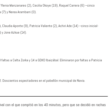
 Ylenia Manzanares (2), Cecilia Okoye (19), Raquel Carrera (6) –cinco
a (7) y Nerea Arambarri (0).
Claudia Aponte (9), Patricia Valiente (2), Achiri Ade (14) –cinco inicial-
) y Jone Azkue (14).
altas a Celta Zorka y 14 a GDKO Ibaizábal. Eliminaron por faltas a Patricia
2. Doscientos espectadores en el pabellón municipal de Navia.
val con el que compitió en los 40 minutos, pero que se decidió en rachas