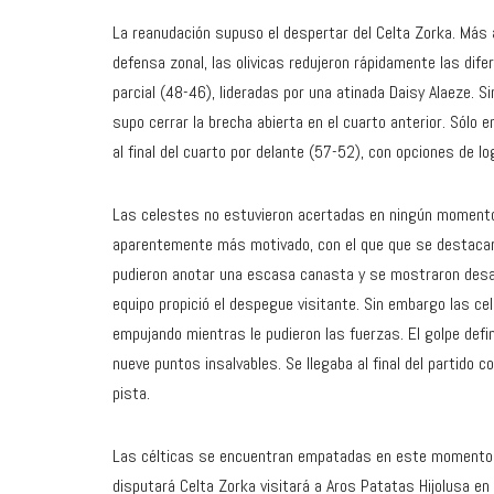
La reanudación supuso el despertar del Celta Zorka. Más 
defensa zonal, las olivicas redujeron rápidamente las dife
parcial (48-46), lideradas por una atinada Daisy Alaeze. 
supo cerrar la brecha abierta en el cuarto anterior. Sólo e
al final del cuarto por delante (57-52), con opciones de log
Las celestes no estuvieron acertadas en ningún momento de
aparentemente más motivado, con el que que se destacaro
pudieron anotar una escasa canasta y se mostraron desac
equipo propició el despegue visitante. Sin embargo las ce
empujando mientras le pudieron las fuerzas. El golpe defin
nueve puntos insalvables. Se llegaba al final del partido co
pista.
Las célticas se encuentran empatadas en este momento en
disputará Celta Zorka visitará a Aros Patatas Hijolusa en 