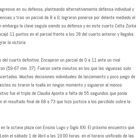
agresivo en su defensa, planteando alternativamente defensa individual y
rencias y tras un parcial de 8 a 0, lograron ponerse por delante mediado el
Sin embargo la clave seguía siendo su defensa y en este cuarto Celta Zorka
ncajó 11 puntos en el parcial frente a los 28 del cuarto anterior y llegaba
rar la victoria
l cuarto definitivo. Encajaron un parcial de 0 a 11 ante un rival
n (59-67 min. 37). Fueron siete minutos en los que las viguesas solo
ertadas. Muchas decisiones individuales de lanzamiento y poco juego de
lestes no tiraron la toalla en ningún momento y siguieron al menos
itivo fue el triple de Claudia Aponte a falta de 55 segundos que ponía
n el resultado final de 68 a 73 que hizo justicia a los percibido sobre la
 la octava plaza con Ensino Lugo y Siglo XXI. El próximo encuentro que
León el sábado 1 de Abril a las 19:00 horas, en el horario unificado de las