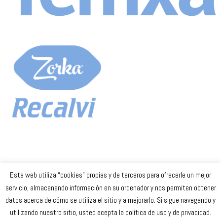
Esta web utiliza “cookies” propias y de terceros para ofrecerle un mejor
Celta Baloncesto Femenino. 2023
servicio, almacenando información en su ordenador y nos permiten obtener
datos acerca de cómo se utiliza el sitio y a mejorarlo. Si sigue navegando y
secretaria
@celtabaloncesto.com
utilizando nuestro sitio, usted acepta la política de uso y de privacidad.