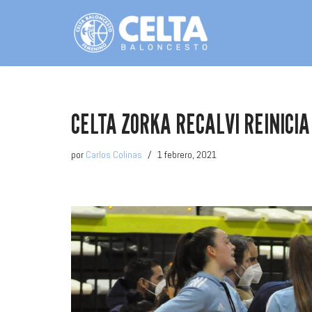
Saltar
al
contenido
CELTA ZORKA RECALVI REINICIA
por
Carlos Colinas
1 febrero, 2021