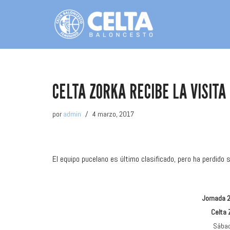
Saltar
al
contenido
CELTA ZORKA RECIBE LA VISITA
por
admin
4 marzo, 2017
El equipo pucelano es último clasificado, pero ha perdido
Jornada 2
Celta 
Sábad