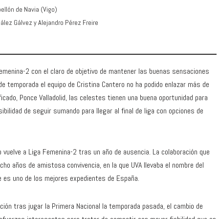
ellón de Navia (Vigo)
zález Gálvez y Alejandro Pérez Freire
Femenina-2 con el claro de objetivo de mantener las buenas sensaciones
 de temporada el equipo de Cristina Cantero no ha podido enlazar más de
ficado, Ponce Valladolid, las celestes tienen una buena oportunidad para
ibilidad de seguir sumando para llegar al final de liga con opciones de
o vuelve a Liga Femenina-2 tras un año de ausencia. La colaboración que
ocho años de amistosa convivencia, en la que UVA llevaba el nombre del
ue es uno de los mejores expedientes de España.
ación tras jugar la Primera Nacional la temporada pasada, el cambio de