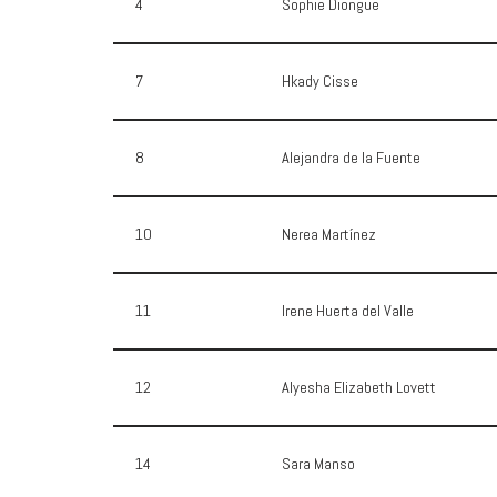
4
Sophie Diongue
7
Hkady Cisse
8
Alejandra de la Fuente
10
Nerea Martínez
11
Irene Huerta del Valle
12
Alyesha Elizabeth Lovett
14
Sara Manso