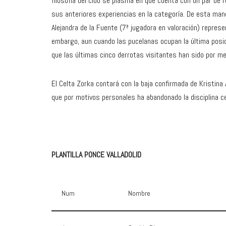
filosofía del club se plasma en que cuenta con un par de 
sus anteriores experiencias en la categoría. De esta mane
Alejandra de la Fuente (7ª jugadora en valoración) repres
embargo, aun cuando las pucelanas ocupan la última posic
que las últimas cinco derrotas visitantes han sido por me
El Celta Zorka contará con la baja confirmada de Kristina A
que por motivos personales ha abandonado la disciplina
PLANTILLA PONCE VALLADOLID
Num
Nombre