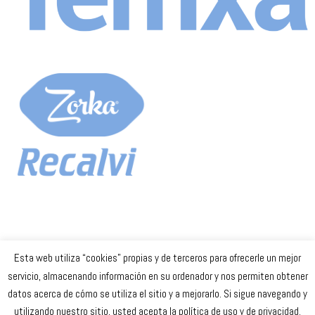
Esta web utiliza “cookies” propias y de terceros para ofrecerle un mejor
Celta Baloncesto Femenino. 2023
servicio, almacenando información en su ordenador y nos permiten obtener
datos acerca de cómo se utiliza el sitio y a mejorarlo. Si sigue navegando y
secretaria
@celtabaloncesto.com
utilizando nuestro sitio, usted acepta la política de uso y de privacidad.