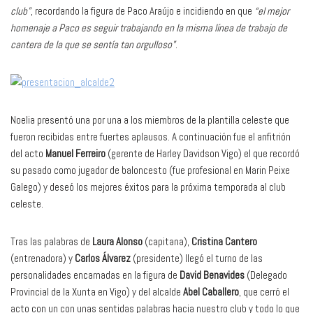
club”
, recordando la figura de Paco Araújo e incidiendo en que
“el mejor
homenaje a Paco es seguir trabajando en la misma línea de trabajo de
cantera de la que se sentía tan orgulloso”
.
Noelia presentó una por una a los miembros de la plantilla celeste que
fueron recibidas entre fuertes aplausos. A continuación fue el anfitrión
del acto
Manuel Ferreiro
(gerente de Harley Davidson Vigo) el que recordó
su pasado como jugador de baloncesto (fue profesional en Marin Peixe
Galego) y deseó los mejores éxitos para la próxima temporada al club
celeste.
Tras las palabras de
Laura Alonso
(capitana),
Cristina Cantero
(entrenadora) y
Carlos Álvarez
(presidente) llegó el turno de las
personalidades encarnadas en la figura de
David Benavides
(Delegado
Provincial de la Xunta en Vigo) y del alcalde
Abel Caballero
, que cerró el
acto con un con unas sentidas palabras hacia nuestro club y todo lo que