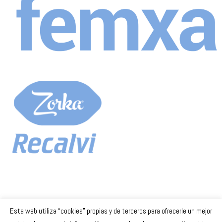
Esta web utiliza “cookies” propias y de terceros para ofrecerle un mejor
Celta Baloncesto Femenino. 2023