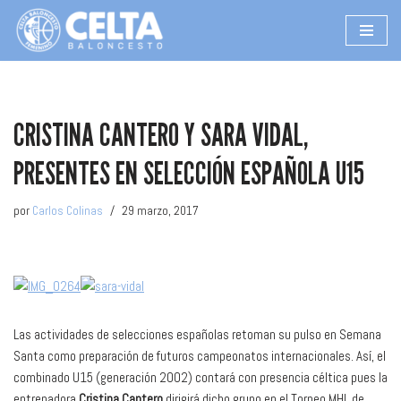
Saltar
al
contenido
CRISTINA CANTERO Y SARA VIDAL,
PRESENTES EN SELECCIÓN ESPAÑOLA U15
por
Carlos Colinas
29 marzo, 2017
Las actividades de selecciones españolas retoman su pulso en Semana
Santa como preparación de futuros campeonatos internacionales. Así, el
combinado U15 (generación 2002) contará con presencia céltica pues la
entrenadora
Cristina Cantero
dirigirá dicho grupo en el Torneo MHL de