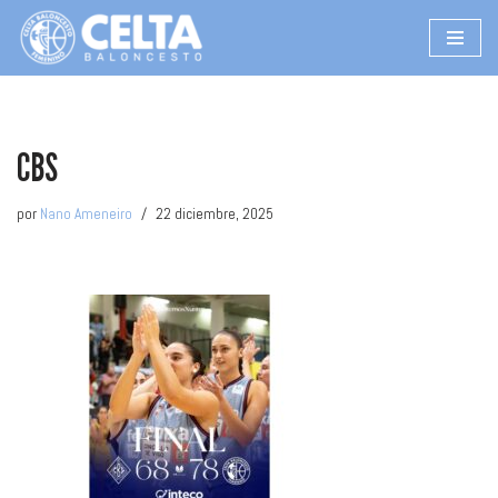
Saltar
al
contenido
CBS
por
Nano Ameneiro
22 diciembre, 2025