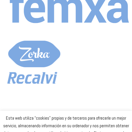
Esta web utiliza “cookies” propias y de terceros para ofrecerle un mejor
Celta Baloncesto Femenino. 2023
servicio, almacenando información en su ordenador y nos permiten obtener