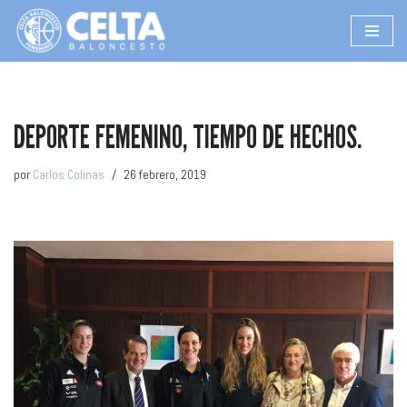
Saltar
al
contenido
DEPORTE FEMENINO, TIEMPO DE HECHOS.
por
Carlos Colinas
26 febrero, 2019