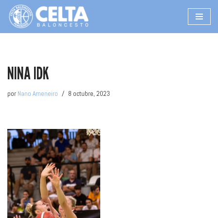
Saltar
al
contenido
NINA IDK
por
Nano Ameneiro
8 octubre, 2023