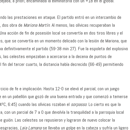
jaba, a priori, encaminada la eliminatoria con un +18 en el global.
rando las prestaciones en ataque. El partido entró en un intercambio de
s, dos obra de
Mariona Martín
. Al menos, las olívicas recuperaban la
Una acción de fin de posesión local se convertía en dos tiros libres y el
s, que se convertía en un momento delicado con la lesión de Mariona, que
a definitivamente el partido (59-38 min 27). Fue la espoleta del explosivo
os, las celestes empezaban a acercarse a la decena de puntos de
el fin del tercer cuarto, la distancia había decrecido (66-49) permitiendo
cicio de fe e implicación. Hasta 12-0 se elevó el parcial, con un juego
bre en un pabellón que gozó de una buena entrada y que comenzó a temerse
4ºC, 6:45) cuando las olívicas rozaban el
sorpasso
. Lo cierto es que la
con un parcial de 7 a 0 que devolvía la tranquilidad a la parroquia local
de guión. Las celestes se repusieron y lograron de nuevo colocar la
 desgracias,
Laia Lamana
se llevaba un golpe en la cabeza y sufría un ligero