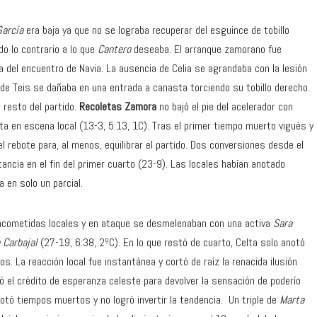
García
era baja ya que no se lograba recuperar del esguince de tobillo
do lo contrario a lo que
Cantero
deseaba. El arranque zamorano fue
a del encuentro de Navia. La ausencia de Celia se agrandaba con la lesión
 de Teis se dañaba en una entrada a canasta torciendo su tobillo derecho.
l resto del partido.
Recoletas Zamora
no bajó el pie del acelerador con
a en escena local (13-3, 5:13, 1C). Tras el primer tiempo muerto vigués y
l rebote para, al menos, equilibrar el partido. Dos conversiones desde el
ancia en el fin del primer cuarto (23-9). Las locales habían anotado
 en solo un parcial.
s acometidas locales y en ataque se desmelenaban con una activa
Sara
 Carbajal
(27-19, 6:38, 2ºC). En lo que restó de cuarto, Celta solo anotó
s. La reacción local fue instantánea y cortó de raíz la renacida ilusión
dó el crédito de esperanza celeste para devolver la sensación de poderío
gotó tiempos muertos y no logró invertir la tendencia. Un triple de
Marta