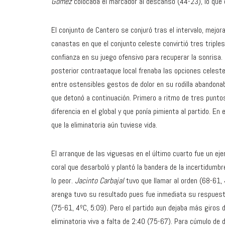
Gómez
colocaba el marcador al descanso (44-23), lo que de
El conjunto de Cantero se conjuró tras el intervalo, mejo
canastas en que el conjunto celeste convirtió tres triple
confianza en su juego ofensivo para recuperar la sonrisa. 
posterior contraataque local frenaba las opciones celeste
entre ostensibles gestos de dolor en su rodilla abandonab
que detonó a continuación. Primero a ritmo de tres punt
diferencia en el global y que ponía pimienta al partido. En 
que la eliminatoria aún tuviese vida.
El arranque de las viguesas en el último cuarto fue un ejer
coral que desarboló y plantó la bandera de la incertidum
lo peor.
Jacinto Carbajal
tuvo que llamar al orden (68-61, 
arenga tuvo su resultado pues fue inmediata su respuesta, 
(75-61, 4ºC, 5:09). Pero el partido aun dejaba más giros 
eliminatoria viva a falta de 2:40 (75-67). Para cúmulo de