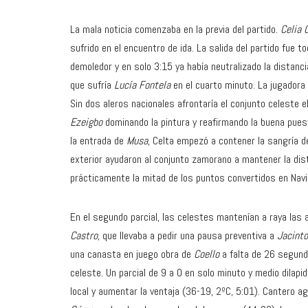
La mala noticia comenzaba en la previa del partido.
Celia 
sufrido en el encuentro de ida. La salida del partido fue to
demoledor y en solo 3:15 ya había neutralizado la distanci
que sufría
Lucía Fontela
en el cuarto minuto. La jugadora
Sin dos aleros nacionales afrontaría el conjunto celeste e
Ezeigbo
dominando la pintura y reafirmando la buena puest
la entrada de
Musa
, Celta empezó a contener la sangría de
exterior ayudaron al conjunto zamorano a mantener la dist
prácticamente la mitad de los puntos convertidos en Navia
En el segundo parcial, las celestes mantenían a raya la
Castro
, que llevaba a pedir una pausa preventiva a
Jacinto
una canasta en juego obra de
Coello
a falta de 26 segundo
celeste. Un parcial de 9 a 0 en solo minuto y medio dilapi
local y aumentar la ventaja (36-19, 2ºC, 5:01). Cantero a