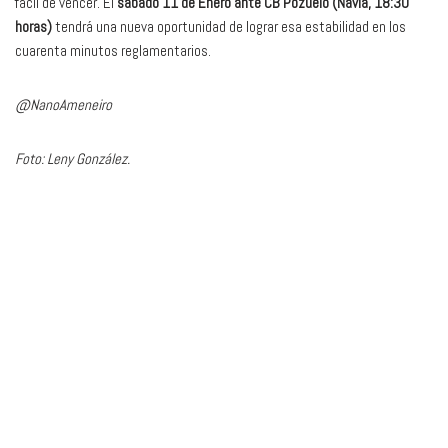
fácil de vencer. El
sábado 11 de Enero ante CB Pozuelo (Navia, 18:30
horas)
tendrá una nueva oportunidad de lograr esa estabilidad en los
cuarenta minutos reglamentarios.
@NanoAmeneiro
Foto: Leny González.