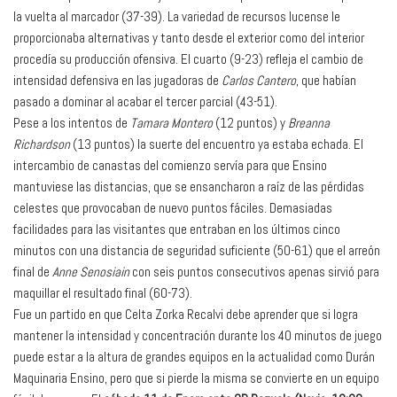
la vuelta al marcador (37-39). La variedad de recursos lucense le
proporcionaba alternativas y tanto desde el exterior como del interior
procedía su producción ofensiva. El cuarto (9-23) refleja el cambio de
intensidad defensiva en las jugadoras de
Carlos Cantero
, que habían
pasado a dominar al acabar el tercer parcial (43-51).
Pese a los intentos de
Tamara Montero
(12 puntos) y
Breanna
Richardson
(13 puntos) la suerte del encuentro ya estaba echada. El
intercambio de canastas del comienzo servía para que Ensino
mantuviese las distancias, que se ensancharon a raíz de las pérdidas
celestes que provocaban de nuevo puntos fáciles. Demasiadas
facilidades para las visitantes que entraban en los últimos cinco
minutos con una distancia de seguridad suficiente (50-61) que el arreón
final de
Anne Senosiain
con seis puntos consecutivos apenas sirvió para
maquillar el resultado final (60-73).
Fue un partido en que Celta Zorka Recalvi debe aprender que si logra
mantener la intensidad y concentración durante los 40 minutos de juego
puede estar a la altura de grandes equipos en la actualidad como Durán
Maquinaria Ensino, pero que si pierde la misma se convierte en un equipo