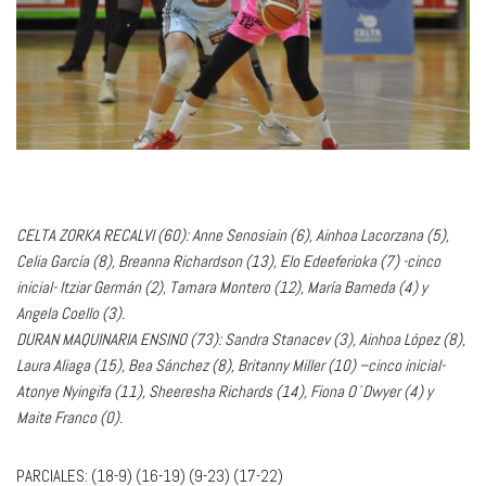
CELTA ZORKA RECALVI (60): Anne Senosiain (6), Ainhoa Lacorzana (5),
Celia García (8), Breanna Richardson (13), Elo Edeeferioka (7) -cinco
inicial- Itziar Germán (2), Tamara Montero (12), María Barneda (4) y
Angela Coello (3).
DURAN MAQUINARIA ENSINO (73): Sandra Stanacev (3), Ainhoa López (8),
Laura Aliaga (15), Bea Sánchez (8), Britanny Miller (10) –cinco inicial-
Atonye Nyingifa (11), Sheeresha Richards (14), Fiona O´Dwyer (4) y
Maite Franco (0).
PARCIALES: (18-9) (16-19) (9-23) (17-22)