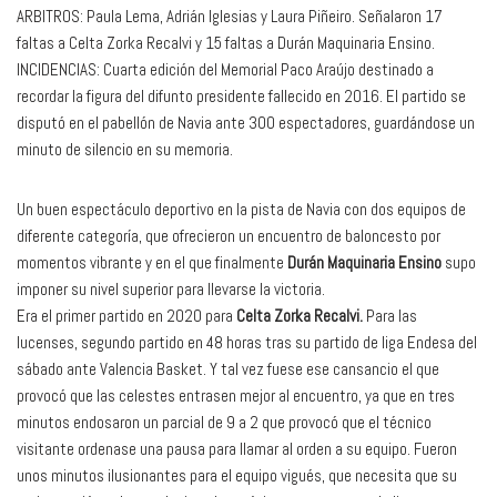
ARBITROS: Paula Lema, Adrián Iglesias y Laura Piñeiro. Señalaron 17
faltas a Celta Zorka Recalvi y 15 faltas a Durán Maquinaria Ensino.
INCIDENCIAS: Cuarta edición del Memorial Paco Araújo destinado a
recordar la figura del difunto presidente fallecido en 2016. El partido se
disputó en el pabellón de Navia ante 300 espectadores, guardándose un
minuto de silencio en su memoria.
Un buen espectáculo deportivo en la pista de Navia con dos equipos de
diferente categoría, que ofrecieron un encuentro de baloncesto por
momentos vibrante y en el que finalmente
Durán Maquinaria Ensino
supo
imponer su nivel superior para llevarse la victoria.
Era el primer partido en 2020 para
Celta Zorka Recalvi.
Para las
lucenses, segundo partido en 48 horas tras su partido de liga Endesa del
sábado ante Valencia Basket. Y tal vez fuese ese cansancio el que
provocó que las celestes entrasen mejor al encuentro, ya que en tres
minutos endosaron un parcial de 9 a 2 que provocó que el técnico
visitante ordenase una pausa para llamar al orden a su equipo. Fueron
unos minutos ilusionantes para el equipo vigués, que necesita que su