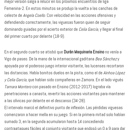
mejor versión salga a relucir en los próximos encuentros de liga
Femenina-2. En estos minutos se produjo la vuelta a las canchas de
celeste de
Angela Coello
. Con velocidad en las acciones ofensivas y
defendiendo correctamente, las viguesas fueron quien de seguir
dominando guiadas por el acierto exterior de
Celia García
, y llegar al final
del primer cuarto por delante (18-9).
En el segundo cuarto se atisbó que
Durán Maquinaria Ensino
no venía a
Vigo de paseo. De la mano de la internacional gaditana
Bea Sánchez
y
apoyada por el poderoso juego interior visitante, las lucenses recortaron
las distancias. Había bonitos duelos en la pista, como el de
Ainhoa López
y Celia García
, que habían sido compañeras en Zamora. En el lado vigués
Tamara Montero
con pasado en Ensino (2012-2017) lograba vía
penetraciones a canasta, revertir las acciones visitantes para mantener
a las olívicas por delante en el descanso (34-28).
El intervalo marcó el definitivo punto de inflexión. Las pérdidas viguesas
comenzaron a hacer mella en su juego. Si en la primera mitad solo habían
sumado 3, en la segunda acumularon hasta 14 concediendo
contraataques fáciles al conjunto visitante que endosó un 0 a 9 para dar