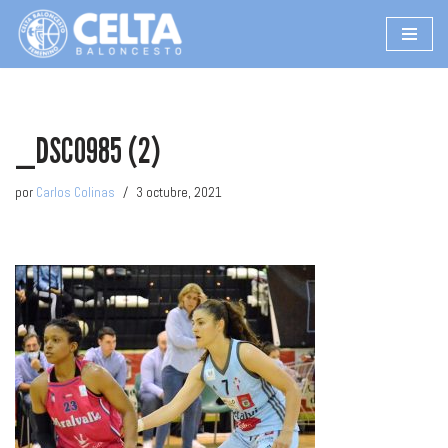
Saltar
al
contenido
_DSC0985 (2)
por
Carlos Colinas
3 octubre, 2021