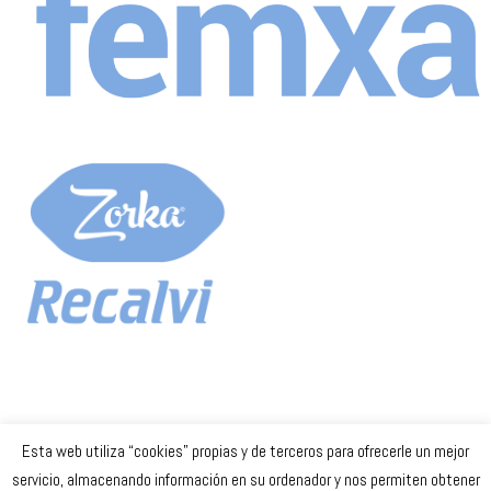
Esta web utiliza “cookies” propias y de terceros para ofrecerle un mejor
Celta Baloncesto Femenino. 2023
servicio, almacenando información en su ordenador y nos permiten obtener