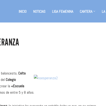
INICIO
NOTICIAS
LIGA FEMENINA
CANTERA
LA
ERANZA
l baloncesto,
Celta
 del
Colegio
 crear la
«Escuela
mnos de entre 5 y 8 años.
íguez
, la iniciativa ha supuesto un notable éxito ya que, en su primer