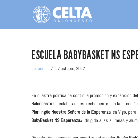
Saltar
al
contenido
ESCUELA BABYBASKET NS ESP
por
admin
27 octubre, 2017
En nuestra política de continua promoción y expansión de
Baloncesto
ha colaborado estrechamente con la dirección
Plurilingüe Nuestra Señora de la Esperanza
, en Vigo, para
BabyBasket NS Esperanza»
, dirigido a las alumnas y alu
Dirigida técnicamente por nuestro entrenador
Rubén Rodr