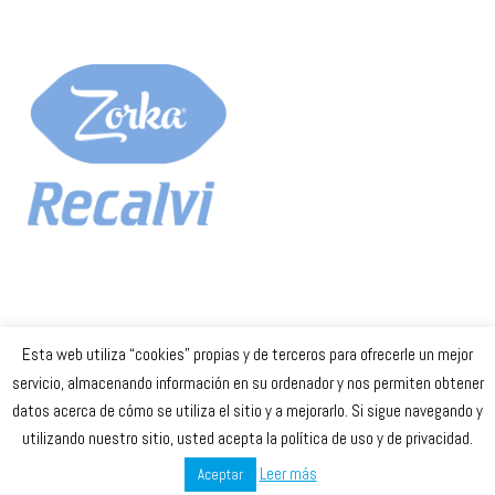
Esta web utiliza “cookies” propias y de terceros para ofrecerle un mejor
Celta Baloncesto Femenino. 2023
servicio, almacenando información en su ordenador y nos permiten obtener
datos acerca de cómo se utiliza el sitio y a mejorarlo. Si sigue navegando y
secretaria
@celtabaloncesto.com
utilizando nuestro sitio, usted acepta la política de uso y de privacidad.
Leer más
Aceptar