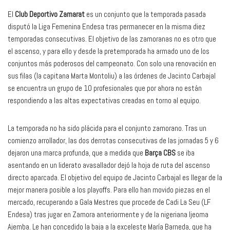
El
Club Deportivo Zamarat
es un conjunto que la temporada pasada
disputó la Liga Femenina Endesa tras permanecer en la misma diez
temporadas consecutivas. El objetivo de las zamoranas no es otro que
el ascenso, y para ello y desde la pretemporada ha armado uno de los
conjuntos más poderosos del campeonato. Con solo una renovación en
sus filas (la capitana Marta Montoliu) a las órdenes de Jacinto Carbajal
se encuentra un grupo de 10 profesionales que por ahora no están
respondiendo a las altas expectativas creadas en torno al equipo.
La temporada no ha sido plácida para el conjunto zamorano. Tras un
comienzo arrollador, las dos derrotas consecutivas de las jornadas 5 y 6
dejaron una marca profunda, que a medida que
Barça CBS
se iba
asentando en un liderato avasallador dejó la hoja de ruta del ascenso
directo aparcada. El objetivo del equipo de Jacinto Carbajal es llegar de la
mejor manera posible a los playoffs. Para ello han movido piezas en el
mercado, recuperando a Gala Mestres que procede de Cadi La Seu (LF
Endesa) tras jugar en Zamora anteriormente y de la nigeriana Ijeoma
Ajemba. Le han concedido la baja a la exceleste María Barneda, que ha