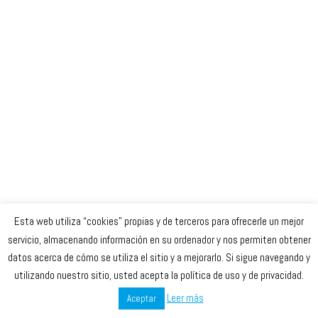
Esta web utiliza “cookies” propias y de terceros para ofrecerle un mejor
Celta Baloncesto Femenino. 2023
servicio, almacenando información en su ordenador y nos permiten obtener
datos acerca de cómo se utiliza el sitio y a mejorarlo. Si sigue navegando y
secretaria
@celtabaloncesto.com
utilizando nuestro sitio, usted acepta la política de uso y de privacidad.
Leer más
Aceptar