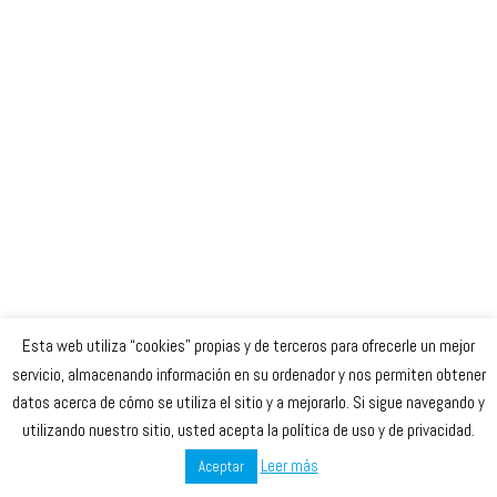
Esta web utiliza “cookies” propias y de terceros para ofrecerle un mejor
Celta Baloncesto Femenino. 2023
servicio, almacenando información en su ordenador y nos permiten obtener
datos acerca de cómo se utiliza el sitio y a mejorarlo. Si sigue navegando y
secretaria
@celtabaloncesto.com
utilizando nuestro sitio, usted acepta la política de uso y de privacidad.
Leer más
Aceptar