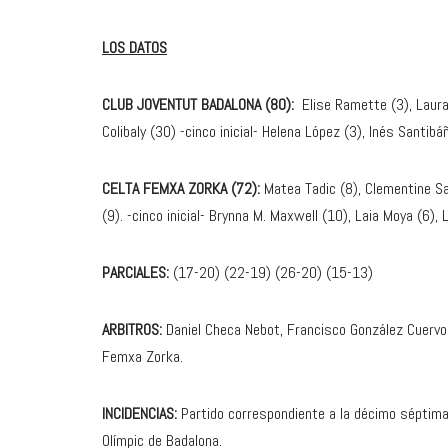
LOS DATOS
CLUB JOVENTUT BADALONA (80):
Elise Ramette (3), Laura
Colibaly (30) -cinco inicial- Helena López (3), Inés Santib
CELTA FEMXA ZORKA (72):
Matea Tadic (8), Clementine Sa
(9). -cinco inicial- Brynna M. Maxwell (10), Laia Moya (6), 
PARCIALES:
(17-20) (22-19) (26-20) (15-13)
ARBITROS:
Daniel Checa Nebot, Francisco González Cuervo 
Femxa Zorka.
INCIDENCIAS:
Partido correspondiente a la décimo séptima
Olímpic de Badalona.