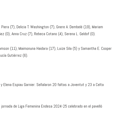
 Piera (7), Delicia T. Washington (7), Gnere A. Dembelé (19), Mariam
áñez (0), Anna Cruz (7), Rebeca Cotano (4), Serena L. Geldof (0).
mson (11), Maimonuna Haidara (17), Luize Sila (5) y Samantha E. Cooper
Lucía Gutiérrez (6).
y Elena Espiau Garnier. Señalaron 20 faltas a Joventut y 23 a Celta
 jornada de Liga Femenina Endesa 2024-25 celebrado en el pavelló