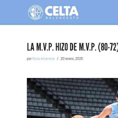
Saltar
al
contenido
LA M.V.P. HIZO DE M.V.P. (80-72
por
Nano Ameneiro
20 enero, 2025