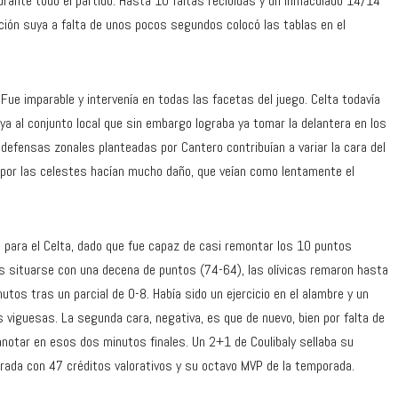
durante todo el partido. Hasta 10 faltas recibidas y un inmaculado 14/14
acción suya a falta de unos pocos segundos colocó las tablas en el
 Fue imparable y intervenía en todas las facetas del juego. Celta todavía
ya al conjunto local que sin embargo lograba ya tomar la delantera en los
s defensas zonales planteadas por Cantero contribuían a variar la cara del
 por las celestes hacían mucho daño, que veían como lentamente el
va para el Celta, dado que fue capaz de casi remontar los 10 puntos
ras situarse con una decena de puntos (74-64), las olívicas remaron hasta
tos tras un parcial de 0-8. Había sido un ejercicio en el alambre y un
s viguesas. La segunda cara, negativa, es que de nuevo, bien por falta de
 anotar en esos dos minutos finales. Un 2+1 de Coulibaly sellaba su
porada con 47 créditos valorativos y su octavo MVP de la temporada.