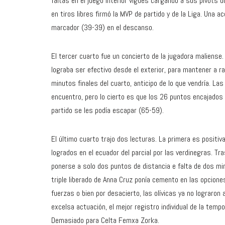
faltas en el juego interior vigués cargando a sus pívots 
en tiros libres firmó la MVP de partido y de la Liga. Una 
marcador (39-39) en el descanso.
El tercer cuarto fue un concierto de la jugadora maliense.
lograba ser efectivo desde el exterior, para mantener a ra
minutos finales del cuarto, anticipo de lo que vendría. La
encuentro, pero lo cierto es que los 26 puntos encajados
partido se les podía escapar (65-59).
El último cuarto trajo dos lecturas. La primera es positi
logrados en el ecuador del parcial por las verdinegras. T
ponerse a solo dos puntos de distancia e falta de dos minu
triple liberado de Anna Cruz ponía cemento en las opcione
fuerzas o bien por desacierto, las olívicas ya no lograron
excelsa actuación, el mejor registro individual de la tem
Demasiado para Celta Femxa Zorka.