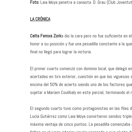
Foto:
Laia Moya penetra a canasta. D. Grau (Club Joventu
LA CRÓNICA
Celta Femxa Zork
a dio la cara pero no fue suficiente en 
honor a su posición y fue una pesadilla constante a la qu
final no llegó para lograr la victoria.
El primer cuarto comenzó con dominio local, que delegó e
acertadas en tiro exterior, cuestión en que las viguesas sí
encima del 50% de acierto siendo uno de los factores que
sujetar a Mariam Coulibaly en este parcial, terminando el
El segundo cuarto tuvo como protagonistas en las filas d
Lucía Gutiérrez como Laia Moya convirtieron sendos triple
máxima ventaja de cinco puntos. La pesadilla comenzaba a