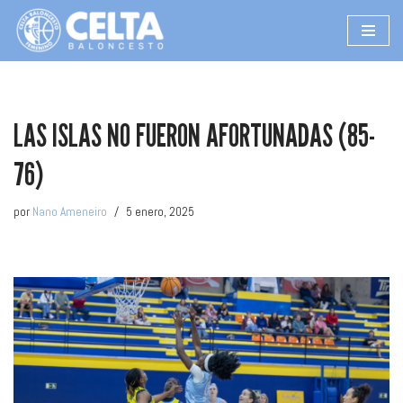
Saltar
al
contenido
LAS ISLAS NO FUERON AFORTUNADAS (85-
76)
por
Nano Ameneiro
5 enero, 2025