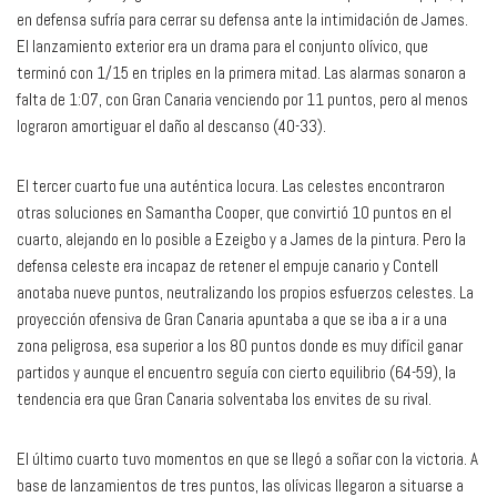
en defensa sufría para cerrar su defensa ante la intimidación de James.
El lanzamiento exterior era un drama para el conjunto olívico, que
terminó con 1/15 en triples en la primera mitad. Las alarmas sonaron a
falta de 1:07, con Gran Canaria venciendo por 11 puntos, pero al menos
lograron amortiguar el daño al descanso (40-33).
El tercer cuarto fue una auténtica locura. Las celestes encontraron
otras soluciones en Samantha Cooper, que convirtió 10 puntos en el
cuarto, alejando en lo posible a Ezeigbo y a James de la pintura. Pero la
defensa celeste era incapaz de retener el empuje canario y Contell
anotaba nueve puntos, neutralizando los propios esfuerzos celestes. La
proyección ofensiva de Gran Canaria apuntaba a que se iba a ir a una
zona peligrosa, esa superior a los 80 puntos donde es muy difícil ganar
partidos y aunque el encuentro seguía con cierto equilibrio (64-59), la
tendencia era que Gran Canaria solventaba los envites de su rival.
El último cuarto tuvo momentos en que se llegó a soñar con la victoria. A
base de lanzamientos de tres puntos, las olívicas llegaron a situarse a