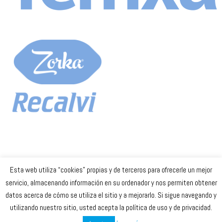
Esta web utiliza “cookies” propias y de terceros para ofrecerle un mejor
Celta Baloncesto Femenino. 2023
servicio, almacenando información en su ordenador y nos permiten obtener
datos acerca de cómo se utiliza el sitio y a mejorarlo. Si sigue navegando y
secretaria
@celtabaloncesto.com
utilizando nuestro sitio, usted acepta la política de uso y de privacidad.