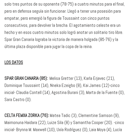
solo tres puntos de su oponente (78-75) a cuatro minutos para el final,
pero en defensa seguía sin funcionar. Llegó a tener una posesión para
empatar, pero emergió la figura de Toussaint con cinco puntos
consecutivos, para devolver la brecha. El agotamiento celeste era un
hecho y en esos cuatro minutos solo logró anotar un solitario tiro libre.
Spar Gran Canaria lograba la victoria de manera holgada (85-76) y la
última plaza disponible para jugar la copa de la reina.
LOS DATOS
SPAR GRAN CANARIA (85):
Melisa Gretter (13), Karla Erjavec (21),
Dominique Toussaint (14), Nneka Ezeigbo (8), Kai James (12)-cinco
inicial- Claudia Contell (14), Agostina Burani (3), Marta de la Fuente (0),
Sara Castro (0).
CELTA FEMXA ZORKA (76):
Matea Tadic (3), Clementine Samson (9),
Maimonuna Haidara (22), Luize Sila (8) y Samantha Cooper (20). -cinco
inicial- Brynna M. Maxwell (10), Uxía Rodríguez (0), Laia Moya (4), Lucía