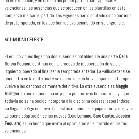
no es excepción, y en el caso del primer partido para viguesas y
valencianas, las ausencias que se producen en las plantillas en este
comienzo marcan el partido. Las viguesas han disputado cinco partidos
de pretemporada, en los que han ido evolucionando en su engranaje,
ACTUALIDAD CELESTE
El equipo vigués llega con dos ausencias notables. De una parte
Celia
García Paunero
continúa con el proceso de recuperación de su pie
izquierdo, operado al finalizar la temporada anterior. La vallisoletana se
encuentra en la recta final y se espera que en breve espacio de tiempo
vuelva a las canchas de manera definitiva. La otra ausencia es
Maggie
Mulligan
. La norteamericana no jugará por motivos burocráticos ya que
todavía no se ha podido incorporar a la disciplina celeste, esperándose
su llegada a Vigo en breve. Con estos mimbres el equipo afronta el envite.
La buena adaptación de las nuevas (
Laia Lamana, Sara Castro, Jessica
Fequiere
) es un hecho que invita al optimismo en el partido en tierras
valencianas.