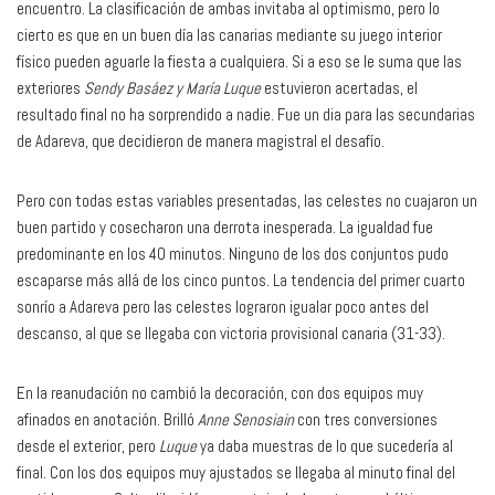
encuentro. La clasificación de ambas invitaba al optimismo, pero lo
cierto es que en un buen día las canarias mediante su juego interior
físico pueden aguarle la fiesta a cualquiera. Si a eso se le suma que las
exteriores
Sendy Basáez y María Luque
estuvieron acertadas, el
resultado final no ha sorprendido a nadie. Fue un dia para las secundarias
de Adareva, que decidieron de manera magistral el desafío.
Pero con todas estas variables presentadas, las celestes no cuajaron un
buen partido y cosecharon una derrota inesperada. La igualdad fue
predominante en los 40 minutos. Ninguno de los dos conjuntos pudo
escaparse más allá de los cinco puntos. La tendencia del primer cuarto
sonrío a Adareva pero las celestes lograron igualar poco antes del
descanso, al que se llegaba con victoria provisional canaria (31-33).
En la reanudación no cambió la decoración, con dos equipos muy
afinados en anotación. Brilló
Anne Senosiain
con tres conversiones
desde el exterior, pero
Luque
ya daba muestras de lo que sucedería al
final. Con los dos equipos muy ajustados se llegaba al minuto final del