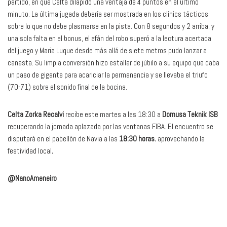
partido, en que Celta dilapidó una ventaja de 4 puntos en el último
minuto. La última jugada debería ser mostrada en los clínics tácticos
sobre lo que no debe plasmarse en la pista. Con 8 segundos y 2 arriba, y
una sola falta en el bonus, el afán del robo superó a la lectura acertada
del juego y Maria Luque desde más allá de siete metros pudo lanzar a
canasta. Su limpia conversión hizo estallar de júbilo a su equipo que daba
un paso de gigante para acariciar la permanencia y se llevaba el triufo
(70-71) sobre el sonido final de la bocina.
Celta Zorka Recalvi
recibe este martes a las 18:30 a
Domusa Teknik ISB
recuperando la jornada aplazada por las ventanas FIBA. El encuentro se
disputará en el pabellón de Navia a las
18:30 horas.
aprovechando la
festividad local
.
@NanoAmeneiro