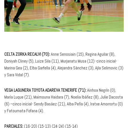
CELTA ZORKA RECALVI (70):
Anne Senosiain (15), Regina Aguilar (8),
Doniyah Cliney (5), Luize Sila (11), Murjanatu Musa (12) -cinco inicial-
Marina Gea (2), Elba Garfella (4), Alejandra Sánchez (3), Ajla Selimovic (3)
y Sara Vidal (7).
VEGA LAGUNERA TOYOTA ADAREVA TENERIFE (71):
Ainhoa Negrín (0),
María Luque (21), Maimouna Haidara (7), Noelia Ibáñez (8), Julie Dacosta
(6) –cinco inicial- Sendy Basáez (21), Alba Peña (4), Iratxe Amorrortu (0)
y Fatoumata Fofana (4).
PARCIALES:
(16-20) (15-13) (24-24) (15-14)