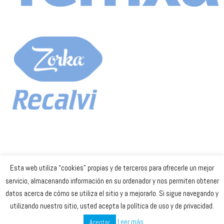
Esta web utiliza “cookies” propias y de terceros para ofrecerle un mejor
Celta Baloncesto Femenino. 2023
servicio, almacenando información en su ordenador y nos permiten obtener
datos acerca de cómo se utiliza el sitio y a mejorarlo. Si sigue navegando y
secretaria
@celtabaloncesto.com
utilizando nuestro sitio, usted acepta la política de uso y de privacidad.
Leer más
Aceptar