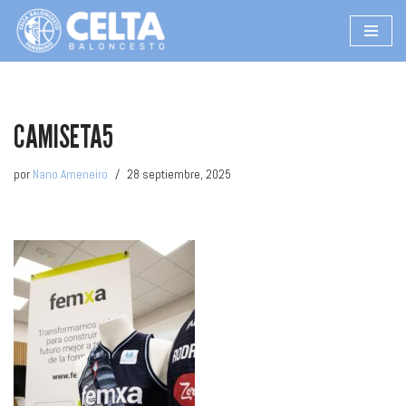
Saltar
al
contenido
CAMISETA5
por
Nano Ameneiro
28 septiembre, 2025