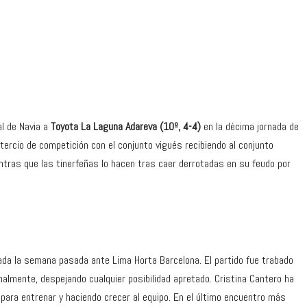
al de Navia a
Toyota La Laguna Adareva (10º, 4-4)
en la décima jornada de
ercio de competición con el conjunto vigués recibiendo al conjunto
ntras que las tinerfeñas lo hacen tras caer derrotadas en su feudo por
grada la semana pasada ante Lima Horta Barcelona. El partido fue trabado
almente, despejando cualquier posibilidad apretado. Cristina Cantero ha
 para entrenar y haciendo crecer al equipo. En el último encuentro más