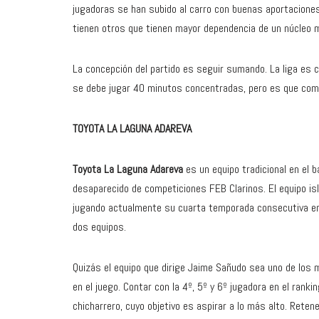
jugadoras se han subido al carro con buenas aportaciones e
tienen otros que tienen mayor dependencia de un núcleo 
La concepción del partido es seguir sumando. La liga es c
se debe jugar 40 minutos concentradas, pero es que como 
TOYOTA LA LAGUNA ADAREVA
Toyota La Laguna Adareva
es un equipo tradicional en el b
desaparecido de competiciones FEB Clarinos. El equipo is
jugando actualmente su cuarta temporada consecutiva en 
dos equipos.
Quizás el equipo que dirige Jaime Sañudo sea uno de los 
en el juego. Contar con la 4º, 5º y 6º jugadora en el ranki
chicharrero, cuyo objetivo es aspirar a lo más alto. Rete