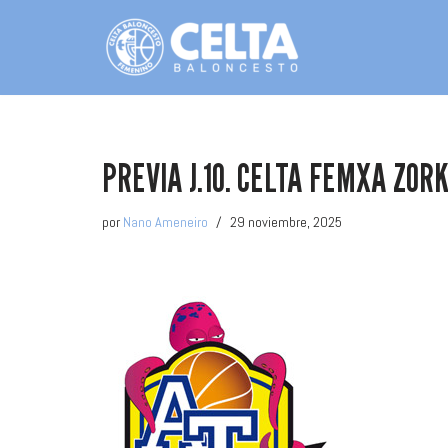
Saltar
al
contenido
PREVIA J.10. CELTA FEMXA ZO
por
Nano Ameneiro
29 noviembre, 2025