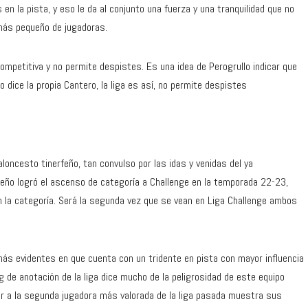
n la pista, y eso le da al conjunto una fuerza y una tranquilidad que no
más pequeño de jugadoras.
ompetitiva y no permite despistes. Es una idea de Perogrullo indicar que
dice la propia Cantero, la liga es así, no permite despistes
aloncesto tinerfeño, tan convulso por las idas y venidas del ya
leño logró el ascenso de categoría a Challenge en la temporada 22-23,
la categoría. Será la segunda vez que se vean en Liga Challenge ambos
más evidentes en que cuenta con un tridente en pista con mayor influencia
ng de anotación de la liga dice mucho de la peligrosidad de este equipo
ner a la segunda jugadora más valorada de la liga pasada muestra sus