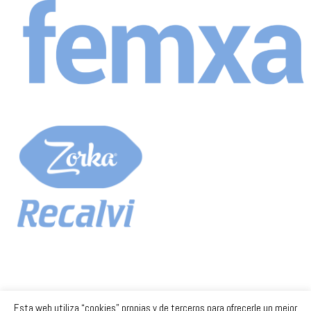
Esta web utiliza “cookies” propias y de terceros para ofrecerle un mejor