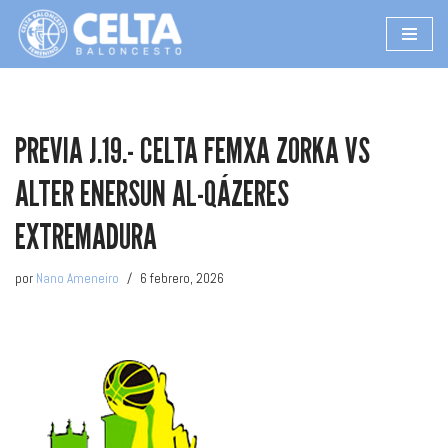
Saltar
al
contenido
PREVIA J.19.- CELTA FEMXA ZORKA VS
ALTER ENERSUN AL-QÁZERES
EXTREMADURA
por
Nano Ameneiro
6 febrero, 2026