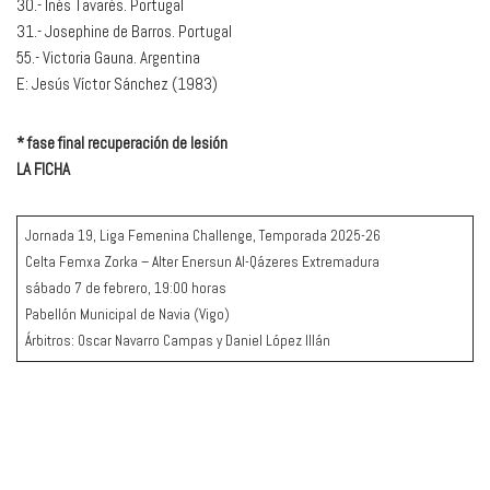
30.- Inés Tavarés. Portugal
31.- Josephine de Barros. Portugal
55.- Victoria Gauna. Argentina
E: Jesús Víctor Sánchez (1983)
* fase final recuperación de lesión
LA FICHA
Jornada 19, Liga Femenina Challenge, Temporada 2025-26
Celta Femxa Zorka – Alter Enersun Al-Qázeres Extremadura
sábado 7 de febrero, 19:00 horas
Pabellón Municipal de Navia (Vigo)
Árbitros: Oscar Navarro Campas y Daniel López Illán