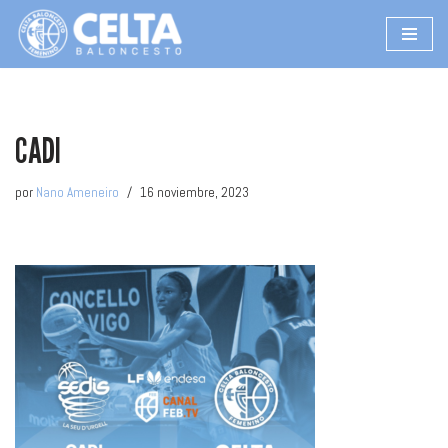
Saltar
al
contenido
CADI
por
Nano Ameneiro
16 noviembre, 2023