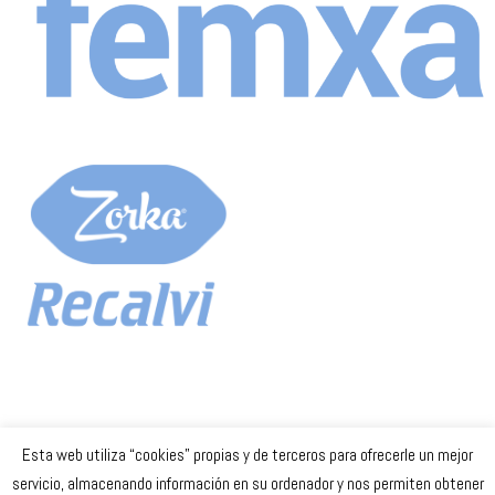
Esta web utiliza “cookies” propias y de terceros para ofrecerle un mejor
Celta Baloncesto Femenino. 2023
servicio, almacenando información en su ordenador y nos permiten obtener