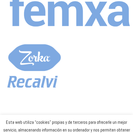
Esta web utiliza “cookies” propias y de terceros para ofrecerle un mejor
Celta Baloncesto Femenino. 2023
servicio, almacenando información en su ordenador y nos permiten obtener